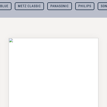
 BLUE
METZ CLASSIC
PANASONIC
PHILIPS
SO