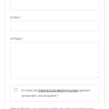
E-Mail
*
Anfrage
*
Ich habe die
Datenschutz-Bestimmungen
gelesen,
verstanden und akzeptiert
*
Bitte helfen Sie uns sicherzustellen, dass Sie kein Robot sind